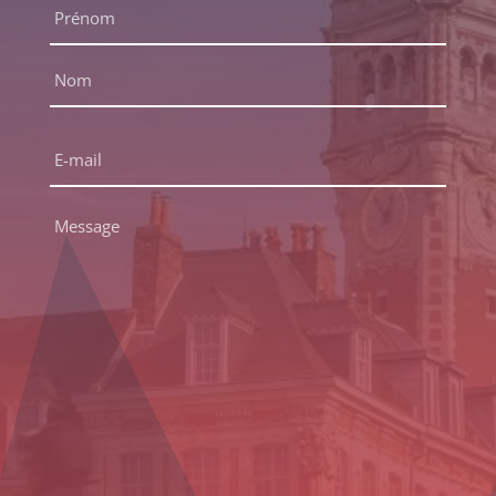
Nom
complet
*
Prénom
Nom
E-
mail
*
Message
*