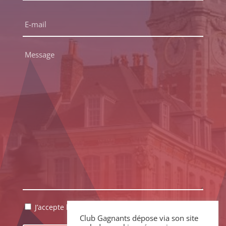
Nom
E-
mail
*
Message
*
RGPD
J’accepte la politique de confidentialité.
*
Club Gagnants dépose via son site
*