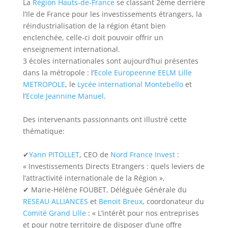
La
Région Hauts-de-France
se classant 2ème derrière
l’Ile de France pour les investissements étrangers, la
réindustrialisation de la région étant bien
enclenchée, celle-ci doit pouvoir offrir un
enseignement international.
3 écoles internationales sont aujourd’hui présentes
dans la métropole : l’
Ecole Europeenne EELM Lille
METROPOLE
, le
Lycée international Montebello
et
l’
Ecole Jeannine Manuel
.
Des intervenants passionnants ont illustré cette
thématique:
✔
Yann PITOLLET
, CEO de
Nord France Invest
:
« Investissements Directs Etrangers : quels leviers de
l’attractivité internationale de la Région »,
✔ Marie-Hélène FOUBET, Déléguée Générale du
RESEAU ALLIANCES
et
Benoit Breux
, coordonateur du
Comité Grand Lille
: « L’intérêt pour nos entreprises
et pour notre territoire de disposer d’une offre