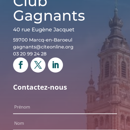
Club
Gagnants
40 rue Eugène Jacquet
59700 Marcq-en-Baroeul
gagnants@citeonline.org
03 20 99 24 28
Contactez-nous
Nom
complet
*
Prénom