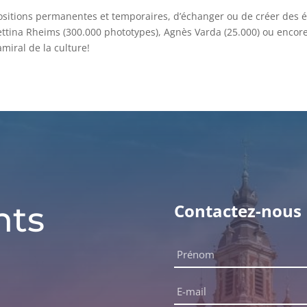
ositions permanentes et temporaires, d’échanger ou de créer des 
ttina Rheims (300.000 phototypes), Agnès Varda (25.000) ou encore 
miral de la culture!
nts
Contactez-nous
Nom
complet
Prénom
*
E-
mail