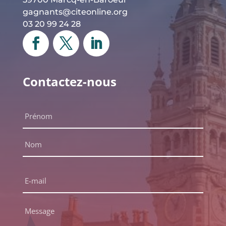
gagnants@citeonline.org
03 20 99 24 28
Contactez-nous
Nom
complet
*
Prénom
Nom
E-
mail
*
Message
*