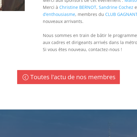
Merci aux sponsors de cet évènement :
Maiso
Merci à
Christine BERNOT
,
Sandrine Cochez
e
d’enthousiasme
, membres du
CLUB GAGNAN
nouveaux arrivants.
Nous sommes en train de bâtir le programme
aux cadres et dirigeants arrivés dans la métr
Si vous êtes nouveau, contactez-nous !
Toutes l'actu de nos membres