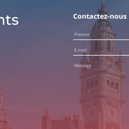
nts
Contactez-nous
Nom
complet
Prénom
*
E-
mail
*
Message
*