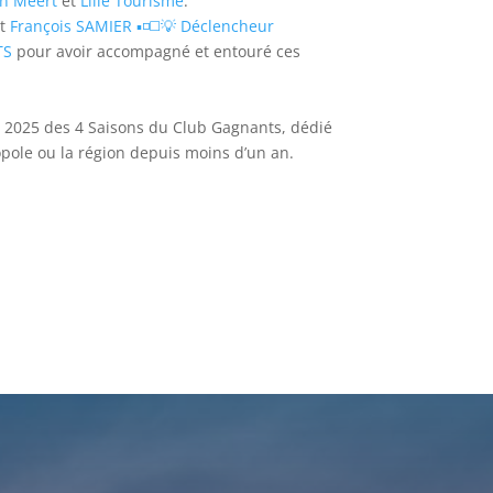
n Méert
et
Lille Tourisme
.
t
François SAMIER ▪️◽◻️💡 Déclencheur
TS
pour avoir accompagné et entouré ces
 2025 des 4 Saisons du Club Gagnants, dédié
opole ou la région depuis moins d’un an.