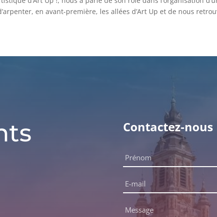
stique d’Art Up !, nous a parlé de son rôle dans l’organisation d’u
e d’arpenter, en avant-première, les allées d’Art Up et de nous re
nts
Contactez-nous
Nom
complet
Prénom
*
E-
mail
*
Message