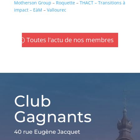
Motherson Group
–
Roquette
–
THACT – Transitions à
impact – EàM
–
Vallourec
Toutes l'actu de nos membres
Club
Gagnants
40 rue Eugène Jacquet