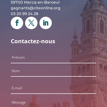
59700 Marcq-en-Baroeul
gagnants@citeonline.org
03 20 99 24 28
Contactez-nous
Nom
complet
*
Prénom
Nom
E-
mail
*
Message
*