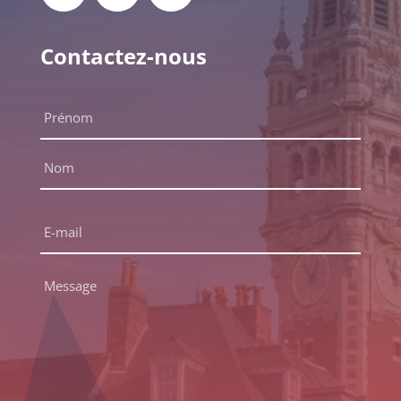
Contactez-nous
Nom
complet
*
Prénom
Nom
E-
mail
*
Message
*