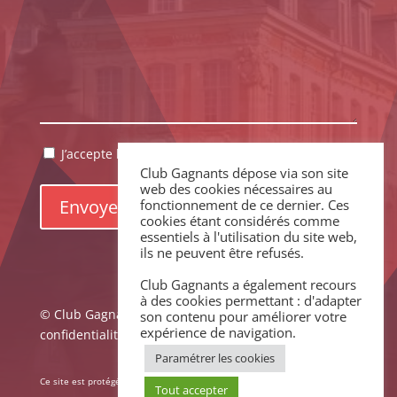
RGPD
J’accepte la politique de confidentialité.
*
Club Gagnants dépose via son site
*
web des cookies nécessaires au
fonctionnement de ce dernier. Ces
cookies étant considérés comme
essentiels à l'utilisation du site web,
ils ne peuvent être refusés.
Club Gagnants a également recours
à des cookies permettant : d'adapter
© Club Gagnants –
Mentions légales
|
Politique de
son contenu pour améliorer votre
expérience de navigation.
confidentialité
Paramétrer les cookies
Ce site est protégé par reCAPTCHA. La
Politique de confidentialité
et les
Tout accepter