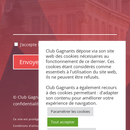
RGPD
J’accepte la politique de confidentialité.
*
Club Gagnants dépose via son site
*
web des cookies nécessaires au
fonctionnement de ce dernier. Ces
cookies étant considérés comme
essentiels à l'utilisation du site web,
ils ne peuvent être refusés.
Club Gagnants a également recours
à des cookies permettant : d'adapter
© Club Gagnants –
Mentions légales
|
Politique de
son contenu pour améliorer votre
expérience de navigation.
confidentialité
Paramétrer les cookies
Ce site est protégé par reCAPTCHA. La
Politique de confidentialité
et les
Tout accepter
Conditions d’utilisation
de Google s’appliquent.