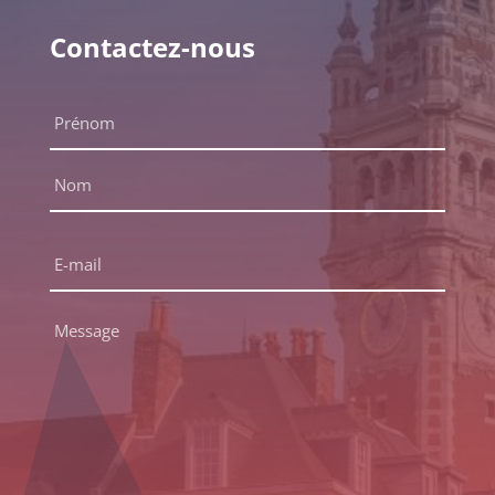
Contactez-nous
Nom
complet
*
Prénom
Nom
E-
mail
*
Message
*