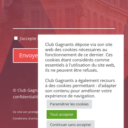
RGPD
J’accepte la politique de confidentialité.
*
Club Gagnants dépose via son site
*
web des cookies nécessaires au
fonctionnement de ce dernier. Ces
cookies étant considérés comme
essentiels à l'utilisation du site web,
ils ne peuvent être refusés.
Club Gagnants a également recours
à des cookies permettant : d'adapter
© Club Gagnants –
Mentions légales
|
Politique de
son contenu pour améliorer votre
expérience de navigation.
confidentialité
Paramétrer les cookies
Ce site est protégé par reCAPTCHA. La
Politique de confidentialité
et les
Tout accepter
Conditions d’utilisation
de Google s’appliquent.
Continuer sans accepter