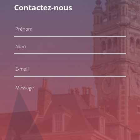
Contactez-nous
Nom
complet
*
Prénom
Nom
E-
mail
*
Message
*