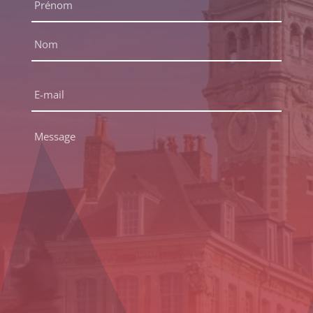
complet
*
Prénom
Nom
E-
mail
*
Message
*