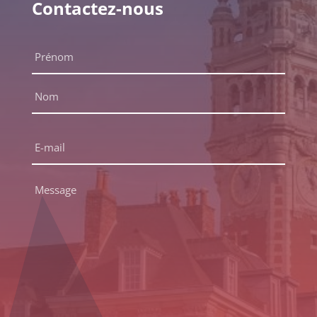
Contactez-nous
Nom
complet
*
Prénom
Nom
E-
mail
*
Message
*