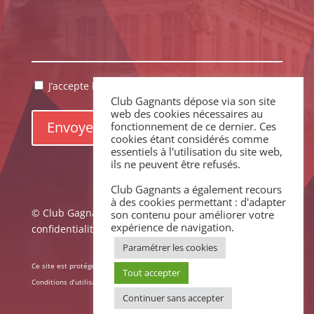
RGPD
J’accepte la politique de confidentialité.
*
Club Gagnants dépose via son site
*
web des cookies nécessaires au
fonctionnement de ce dernier. Ces
cookies étant considérés comme
essentiels à l'utilisation du site web,
ils ne peuvent être refusés.
Club Gagnants a également recours
à des cookies permettant : d'adapter
© Club Gagnants –
Mentions légales
|
Politique de
son contenu pour améliorer votre
expérience de navigation.
confidentialité
Paramétrer les cookies
Ce site est protégé par reCAPTCHA. La
Politique de confidentialité
et les
Tout accepter
Conditions d’utilisation
de Google s’appliquent.
Continuer sans accepter