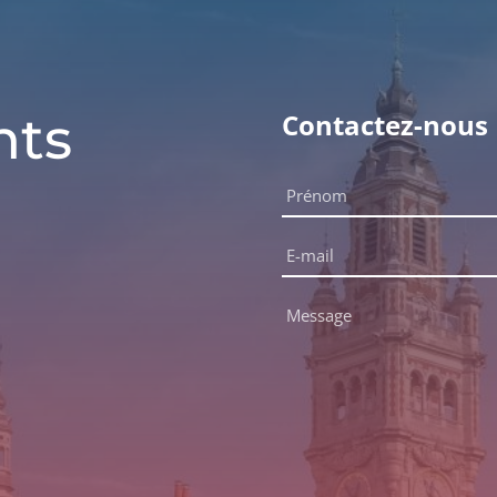
nts
Contactez-nous
Nom
complet
Prénom
*
E-
mail
*
Message
*