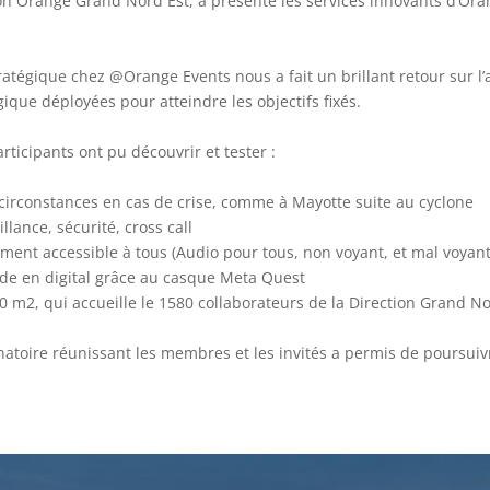
on Orange Grand Nord Est, a présenté les services innovants d’Oran
ratégique chez @Orange Events nous a fait un brillant retour sur 
que déployées pour atteindre les objectifs fixés.
participants ont pu découvrir et tester :
circonstances en cas de crise, comme à Mayotte suite au cyclone
llance, sécurité, cross call
ment accessible à tous (Audio pour tous, non voyant, et mal voyant
nde en digital grâce au casque Meta Quest
00 m2, qui accueille le 1580 collaborateurs de la Direction Grand No
dinatoire réunissant les membres et les invités a permis de poursui