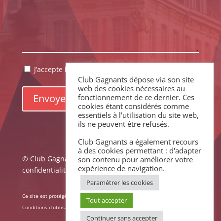
RGPD
J’accepte la politique de confidentialité.
*
Club Gagnants dépose via son site
*
web des cookies nécessaires au
fonctionnement de ce dernier. Ces
cookies étant considérés comme
essentiels à l'utilisation du site web,
ils ne peuvent être refusés.
Club Gagnants a également recours
à des cookies permettant : d'adapter
© Club Gagnants –
Mentions légales
|
Politique de
son contenu pour améliorer votre
expérience de navigation.
confidentialité
Paramétrer les cookies
Ce site est protégé par reCAPTCHA. La
Politique de confidentialité
et les
Tout accepter
Conditions d’utilisation
de Google s’appliquent.
Continuer sans accepter