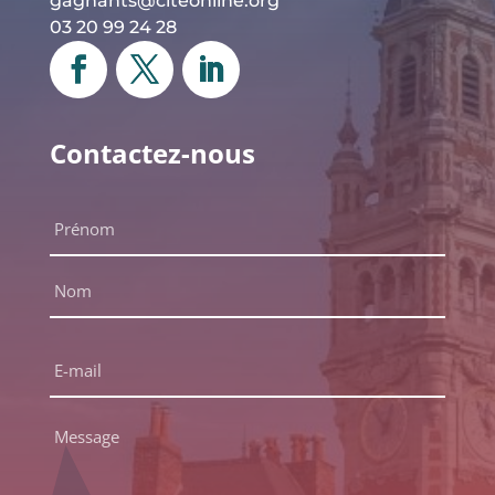
gagnants@citeonline.org
03 20 99 24 28
Contactez-nous
Nom
complet
*
Prénom
Nom
E-
mail
*
Message
*