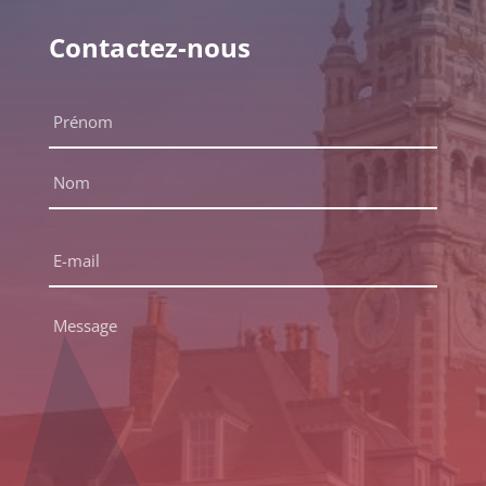
Contactez-nous
Nom
complet
*
Prénom
Nom
E-
mail
*
Message
*