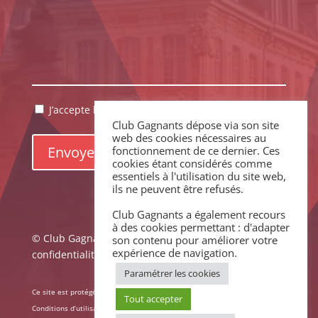
RGPD
J’accepte la politique de confidentialité.
*
Club Gagnants dépose via son site
*
web des cookies nécessaires au
fonctionnement de ce dernier. Ces
cookies étant considérés comme
essentiels à l'utilisation du site web,
ils ne peuvent être refusés.
Club Gagnants a également recours
à des cookies permettant : d'adapter
© Club Gagnants –
Mentions légales
|
Politique de
son contenu pour améliorer votre
expérience de navigation.
confidentialité
Paramétrer les cookies
Ce site est protégé par reCAPTCHA. La
Politique de confidentialité
et les
Tout accepter
Conditions d’utilisation
de Google s’appliquent.