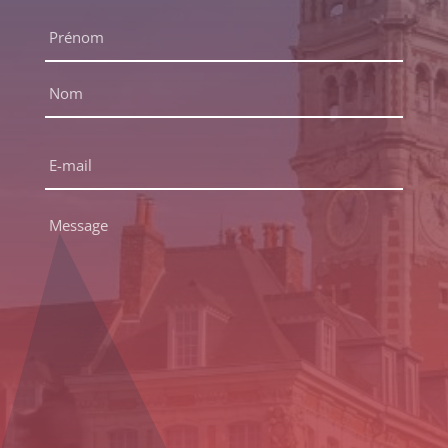
Nom
complet
*
Prénom
Nom
E-
mail
*
Message
*