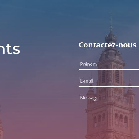
nts
Contactez-nous
Nom
complet
Prénom
*
E-
mail
*
Message
*