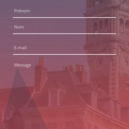
Nom
complet
*
Prénom
Nom
E-
mail
*
Message
*