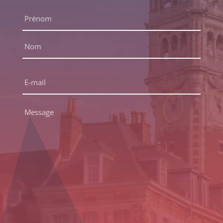
Nom
complet
*
Prénom
Nom
E-
mail
*
Message
*