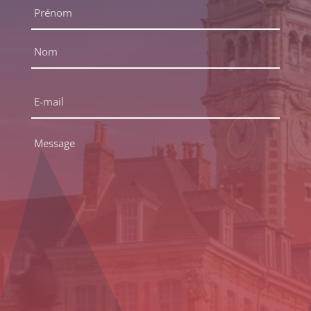
Nom
complet
*
Prénom
Nom
E-
mail
*
Message
*