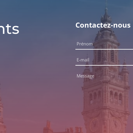
nts
Contactez-nous
Nom
complet
Prénom
*
E-
mail
*
Message
*