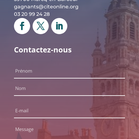
gagnants@citeonline.org
03 20 99 24 28
Contactez-nous
Nom
complet
*
Prénom
Nom
E-
mail
*
Message
*