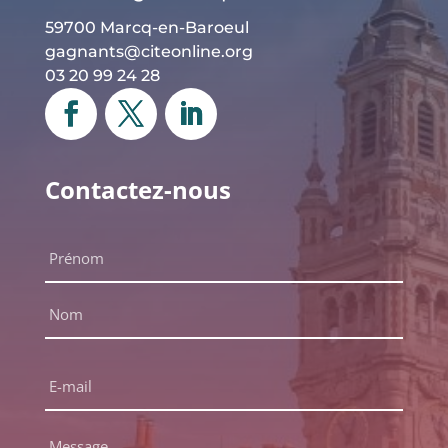
59700 Marcq-en-Baroeul
gagnants@citeonline.org
03 20 99 24 28
Contactez-nous
Nom
complet
*
Prénom
Nom
E-
mail
*
Message