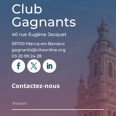
Club
Gagnants
40 rue Eugène Jacquet
59700 Marcq-en-Baroeul
gagnants@citeonline.org
03 20 99 24 28
Contactez-nous
Nom
complet
*
Prénom