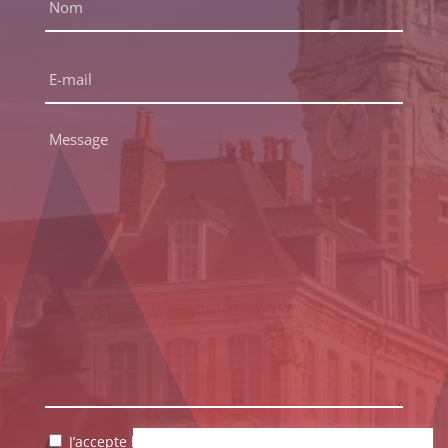
Nom
E-
mail
*
Message
*
RGPD
J’accepte la politique de confidentialité.
*