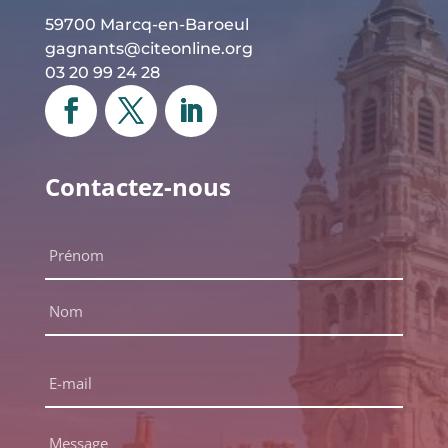
59700 Marcq-en-Baroeul
gagnants@citeonline.org
03 20 99 24 28
Contactez-nous
Nom
complet
*
Prénom
Nom
E-
mail
*
Message