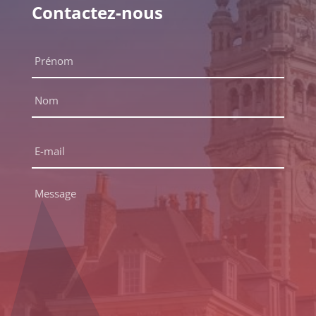
Contactez-nous
Nom
complet
*
Prénom
Nom
E-
mail
*
Message
*