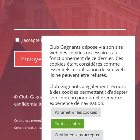
RGPD
J’accepte la politique de confidentialité.
*
Club Gagnants dépose via son site
*
web des cookies nécessaires au
fonctionnement de ce dernier. Ces
cookies étant considérés comme
essentiels à l'utilisation du site web,
ils ne peuvent être refusés.
Club Gagnants a également recours
à des cookies permettant : d'adapter
© Club Gagnants –
Mentions légales
|
Politique de
son contenu pour améliorer votre
expérience de navigation.
confidentialité
Paramétrer les cookies
Ce site est protégé par reCAPTCHA. La
Politique de confidentialité
et les
Tout accepter
Conditions d’utilisation
de Google s’appliquent.
Continuer sans accepter