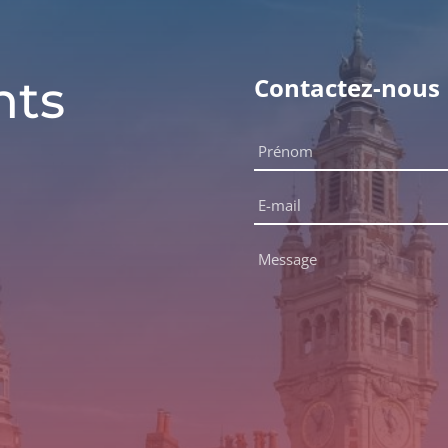
nts
Contactez-nous
Nom
complet
Prénom
*
E-
mail
*
Message
*