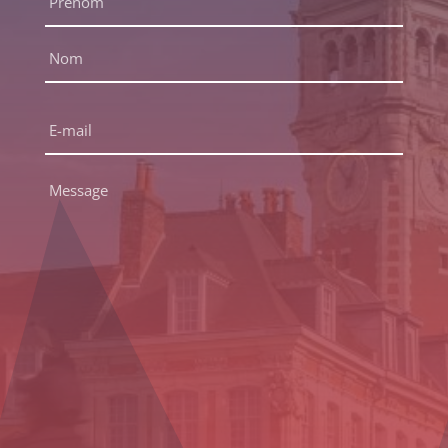
complet
*
Prénom
Nom
E-
mail
*
Message
*