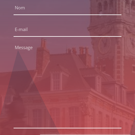
*
Prénom
Nom
E-
mail
*
Message
*