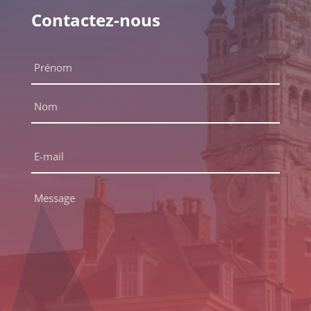
Contactez-nous
Nom
complet
*
Prénom
Nom
E-
mail
*
Message
*