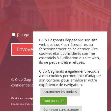
RGPD
J’accepte la politique de confidentialité.
*
Club Gagnants dépose via son site
*
web des cookies nécessaires au
fonctionnement de ce dernier. Ces
cookies étant considérés comme
essentiels à l'utilisation du site web,
ils ne peuvent être refusés.
Club Gagnants a également recours
à des cookies permettant : d'adapter
© Club Gagnants –
Mentions légales
|
Politique de
son contenu pour améliorer votre
expérience de navigation.
confidentialité
Paramétrer les cookies
Ce site est protégé par reCAPTCHA. La
Politique de confidentialité
et les
Tout accepter
Conditions d’utilisation
de Google s’appliquent.
Continuer sans accepter