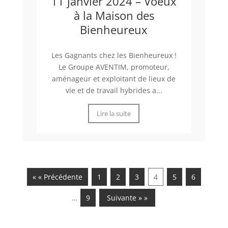
11 janvier 2024 – Voeux
à la Maison des
Bienheureux
Les Gagnants chez les Bienheureux !
Le Groupe AVENTIM, promoteur,
aménageur et exploitant de lieux de
vie et de travail hybrides a...
Lire la suite
« « Précédente
1
2
3
4
5
6
…
9
Suivante » »