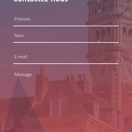
Nom
complet
*
Prénom
Nom
E-
mail
*
Message
*